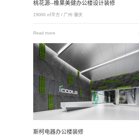
桃花源--橡果美健办公楼设计装修
19000 ㎡平方 / 广州·肇庆
Read more
斯柯电器办公楼装修