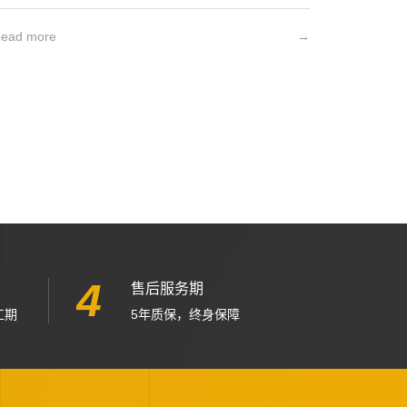
ead more
→
4
售后服务期
工期
5年质保，终身保障