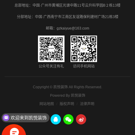
总部地址：中国·广州市黄埔区光谱中路11号云升科学园B２栋13楼
分部地址：中国·广西南宁市江南区友谊路保利建材广场21栋3楼
邮箱：gzkaiyue@163.com
公众号关注有礼
访问手机网站
Copyright ©
凯悦装饰
All Rights Reserved.
Powered By
凯悦装饰
网站地图
版权声明
法律声明
欢迎来到凯悦装饰