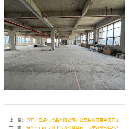
上一篇：
喜讯丨盈鑫化妆品有限公司办公室装修​项目今天开工
下一篇：
为什么1000㎡以上的办公楼装修，热衷找凯悦装饰？